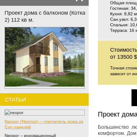
Общая площа
Гостиная: 34
Проект дома с балконом (Котка
Кухня: 8,82 м
Сан.узел: 6,3
2) 112 кв м.
Спальня: 10,6
Терраса: 16 
Стоимость
от 13500 $
Точная стоим
зависит от и
СТАТЬИ
Проект дома
Neopor (Неопор) – утеплитель дома из
Большинство лю
Сип панелей
комфортом. До
Neopor – инновационный