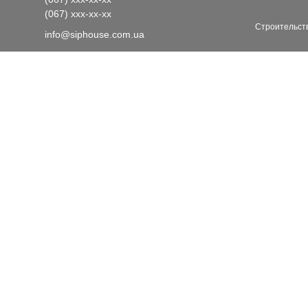
(067)
xxx-xx-xx
Строительств
info@siphouse.com.ua