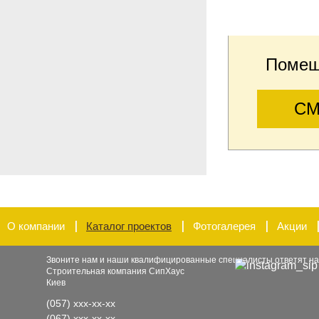
Помещ
СМ
О компании
Каталог проектов
Фотогалерея
Акции
Звоните нам и наши квалифицированные специалисты ответят на
Строительная компания СипХаус
Киев
(057)
xxx-xx-xx
(067)
xxx-xx-xx