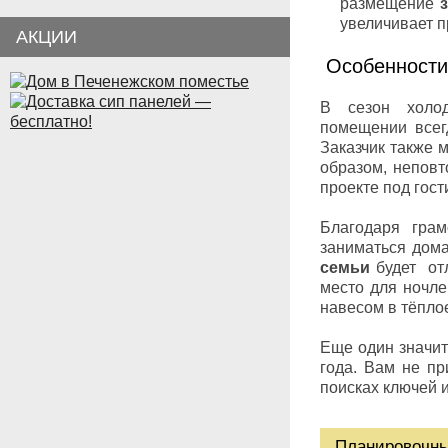
размещение
увеличивает п
АКЦИИ
Особенности
В сезон холо
помещении всегд
Заказчик также 
образом, непов
проекте под гос
Благодаря гра
заниматься дома
семьи
будет отл
место для ночле
навесом в тёплое
Еще один значи
года. Вам не пр
поисках ключей и
Планировочны