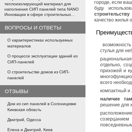
городе, если ва
теплоизолирующий материал для
буду использо
наполнения СИП панелей типа NANO
строительству
Инновации в сфере строительных...
качество жилья 
ВОПРОСЫ И ОТВЕТЫ
Преимуществ
О характеристиках используемых
возможность 
материалов
стулья для не
О процессе эксплуатации зданий из
рациональна
СИП-панелей
отдельно, со
прихожей и к
О строительстве домов из СИП-
многофункцио
панелей
всего необход
компактный и
ОТЗЫВЫ
наличие та
Дом из сип панелей в Солоницевке
решение для х
Киевская область
расположение
созерцание
Дмитрий, Одесса
повседневным
Елена и Дмитрий, Киев