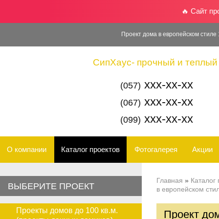
🔥 Сайт п
Проект дома в европейском стиле 
СипХаус- прочный и теплый 
xxx-xx-xx
(057)
xxx-xx-xx
(067)
xxx-xx-xx
(099)
О компании
Каталог проектов
Фотогалерея
Акции
Главная
»
Каталог 
ВЫБЕРИТЕ ПРОЕКТ
в европейском стил
Проекты домов до 100 кв.м.
Проект дом