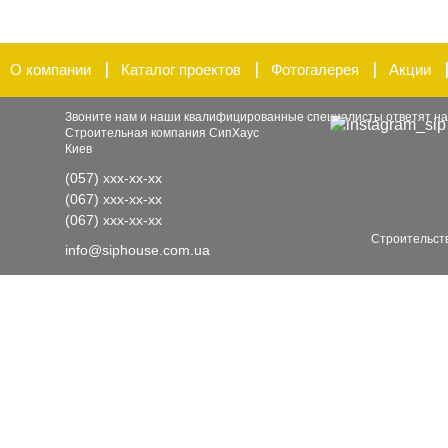
О компании
Каталог проектов
Фотогалерея
Акции
Звоните нам и наши квалифицированные специалисты ответят на
Строительная компания СипХаус
Киев
(057)
xxx-xx-xx
(067)
xxx-xx-xx
(067)
xxx-xx-xx
Строительств
info@siphouse.com.ua