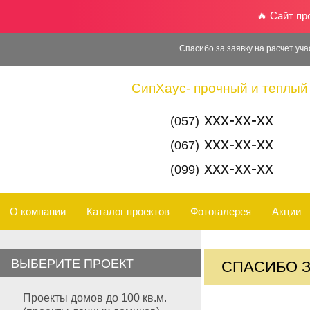
🔥 Сайт п
Спасибо за заявку на расчет учас
СипХаус- прочный и теплый 
xxx-xx-xx
(057)
xxx-xx-xx
(067)
xxx-xx-xx
(099)
О компании
Каталог проектов
Фотогалерея
Акции
ВЫБЕРИТЕ ПРОЕКТ
СПАСИБО З
Проекты домов до 100 кв.м.