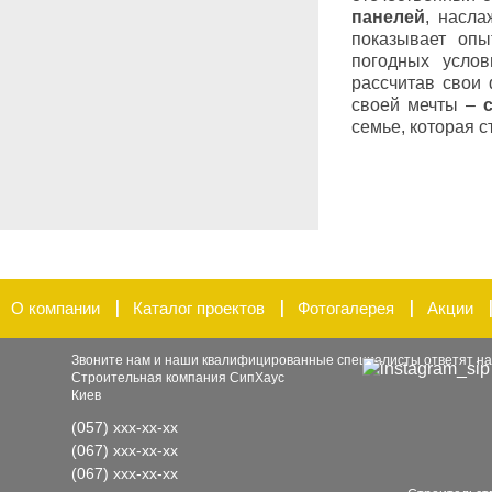
панелей
, насл
показывает оп
погодных услов
рассчитав свои
своей мечты –
семье, которая 
О компании
Каталог проектов
Фотогалерея
Акции
Звоните нам и наши квалифицированные специалисты ответят на
Строительная компания СипХаус
Киев
(057)
xxx-xx-xx
(067)
xxx-xx-xx
(067)
xxx-xx-xx