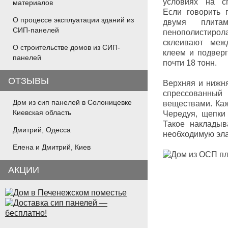
условиях на с
материалов
Если говорить 
О процессе эксплуатации зданий из
двумя плита
СИП-панелей
пенополистиро
склеивают меж
О строительстве домов из СИП-
клеем и подвер
панелей
почти 18 тонн.
ОТЗЫВЫ
Верхняя и нижня
спрессованный
Дом из сип панелей в Солоницевке
веществами. Ка
Киевская область
Чередуя, щепки 
Такое накладыв
Дмитрий, Одесса
необходимую эла
Елена и Дмитрий, Киев
АКЦИИ