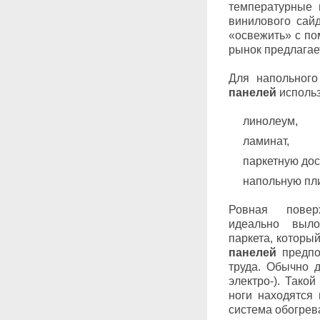
температурные 
винилового сайд
«освежить» с п
рынок предлагае
Для напольног
панелей
исполь
линолеум,
ламинат,
паркетную дос
напольную пли
Ровная повер
идеально выл
паркета, которы
панелей
предпо
труда. Обычно 
электро-). Тако
ноги находятся 
система обогрев