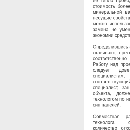
ее тепло прово
стоимость боле
минеральной ва
несущие свойст
можно использо
замена не умен
экономии средств
Определившись 
склеивают, пре
соответствен
Работу над про
следует дов
специалист
соответствующ
специалист, за
объекта, долж
технологом по н
сип панелей.
Совместная р
технолога о
количество отх