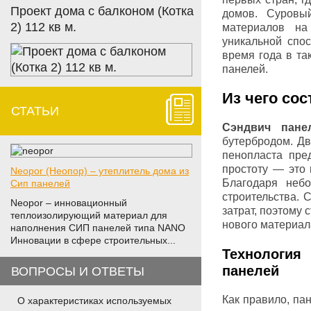
Проект дома с балконом (Котка
домов. Суровы
2) 112 кв м.
материалов на
уникальной спо
время года в та
панелей.
Из чего сос
СТАТЬИ
Сэндвич пане
бутербродом. Д
пенопласта пре
простоту — это 
Neopor (Неопор) – утеплитель дома из
Благодаря неб
Сип панелей
строительства. 
Neopor – инновационный
затрат, поэтому 
теплоизолирующий материал для
нового материал
наполнения СИП панелей типа NANO
Инновации в сфере строительных...
Технология
панелей
ВОПРОСЫ И ОТВЕТЫ
Как правило, па
О характеристиках используемых