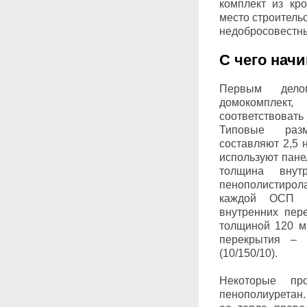
комплект из кр
место строитель
недобросовестн
С чего нач
Первым дело
домокомпле
соответствова
Типовые раз
составляют 2,5 
используют пане
толщина внут
пенополистиро
каждой ОСП 
внутренних пер
толщиной 120 мм
перекрытия –
(10/150/10).
Некоторые про
пенополиуретан.