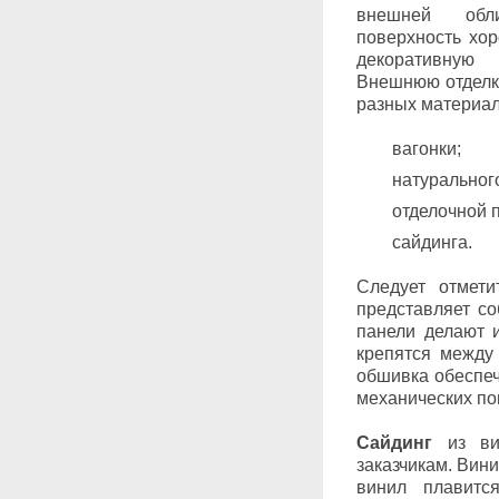
внешней обл
поверхность хор
декоративную
Внешнюю отделк
разных материал
вагонки;
натурального
отделочной п
сайдинга.
Следует отмети
представляет с
панели делают и
крепятся между
обшивка обеспеч
механических по
Сайдинг
из вин
заказчикам. Вин
винил плавитс