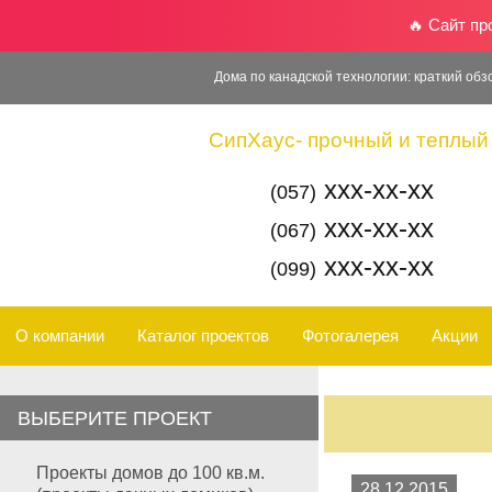
🔥 Сайт п
Дома по канадской технологии: краткий обз
СипХаус- прочный и теплый 
xxx-xx-xx
(057)
xxx-xx-xx
(067)
xxx-xx-xx
(099)
О компании
Каталог проектов
Фотогалерея
Акции
ВЫБЕРИТЕ ПРОЕКТ
Проекты домов до 100 кв.м.
28.12.2015